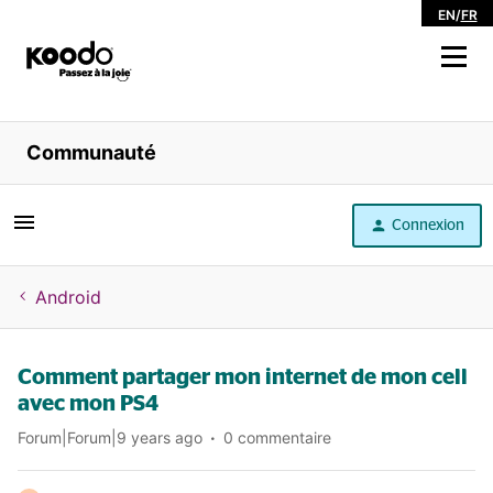
EN
/
FR
Magasiner
Communauté
Libre service
Connexion
Aide
Android
Comment partager mon internet de mon cell
avec mon PS4
Forum|Forum|9 years ago
0 commentaire