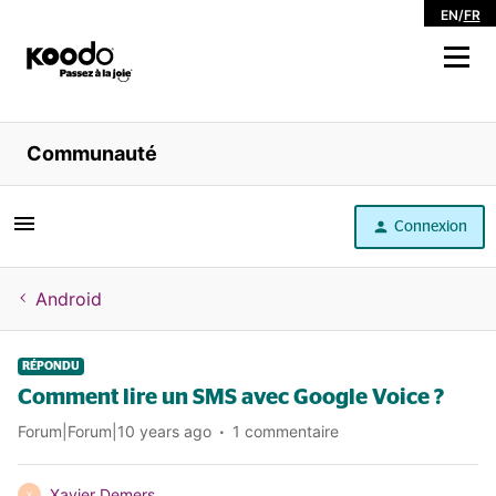
EN
/
FR
Magasiner
Communauté
Libre service
Connexion
Aide
Android
RÉPONDU
Comment lire un SMS avec Google Voice ?
Forum|Forum|10 years ago
1 commentaire
Xavier Demers
X