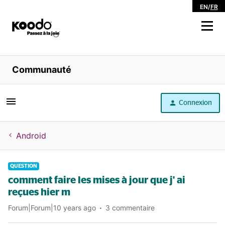
EN
/
FR
Magasiner
Communauté
Libre service
Connexion
Aide
Android
QUESTION
comment faire les mises à jour que j' ai
reçues hier m
Forum|Forum|10 years ago
3 commentaire