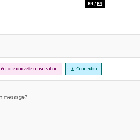
EN
/
FR
réer une nouvelle conversation
Connexion
un message?