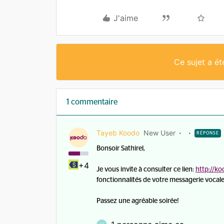
J'aime
Ce sujet a é
1 commentaire
Tayeb Koodo
New User
RÉPONSE
Bonsoir Sathirel,
+4
Je vous invite à consulter ce lien:
http://k
fonctionnalités de votre messagerie vocale (
Passez une agréable soirée!