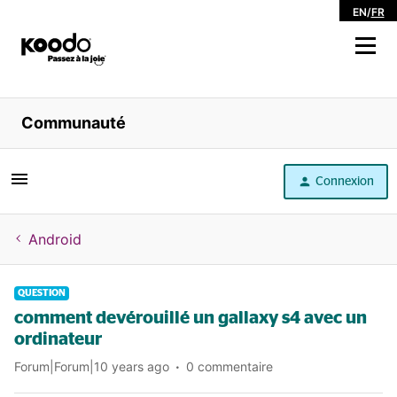
EN
/
FR
Magasiner
Communauté
Libre service
Connexion
Aide
Android
QUESTION
comment devérouillé un gallaxy s4 avec un
ordinateur
Forum|Forum|10 years ago
0 commentaire