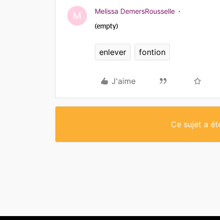
Melissa DemersRousselle
M
(empty)
enlever
fontion
J'aime
Ce sujet a é