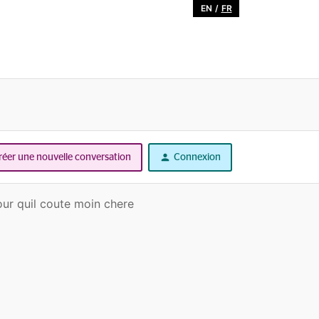
EN
/
FR
réer une nouvelle conversation
Connexion
ur quil coute moin chere