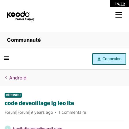
EN
/
FR
Magasiner
Communauté
Libre service
Connexion
Aide
Android
RÉPONDU
code deveoillage lg leo lte
Forum|Forum|9 years ago
1 commentaire
bonibdjatoate@gmail.com
B