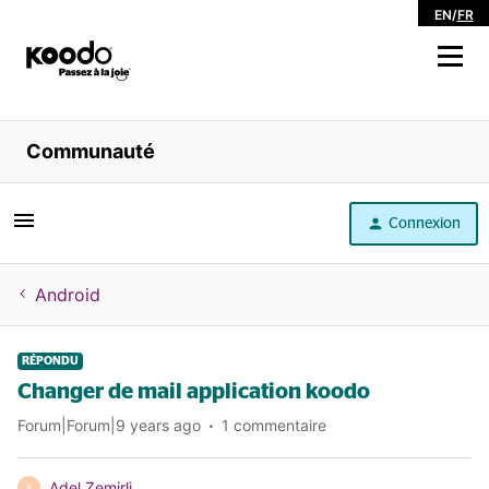
EN
/
FR
Magasiner
Communauté
Libre service
Connexion
Aide
Android
RÉPONDU
Changer de mail application koodo
Forum|Forum|9 years ago
1 commentaire
Adel Zemirli
A