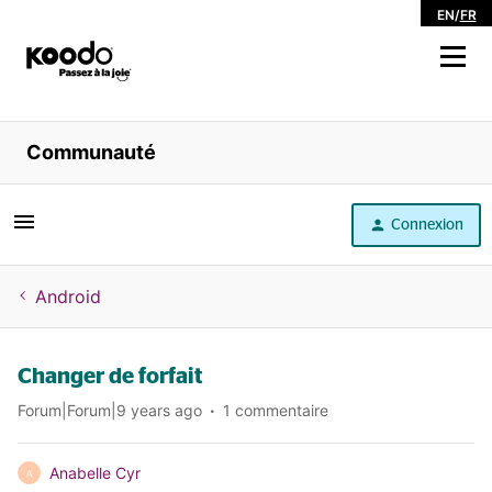
EN
/
FR
Magasiner
Communauté
Libre service
Connexion
Aide
Android
Changer de forfait
Forum|Forum|9 years ago
1 commentaire
Anabelle Cyr
A