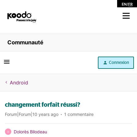
EN
/
FR
Magasiner
Communauté
Libre service
Connexion
Aide
Android
changement forfait réussi?
Forum|Forum|10 years ago
1 commentaire
Dolorès Bilodeau
D