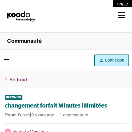
EN
/
FR
Magasiner
Communauté
Libre service
Connexion
Aide
Android
RÉPONDU
changement forfait Minutes illimitées
Forum|Forum|9 years ago
1 commentaire
Huberte Vienneau
H