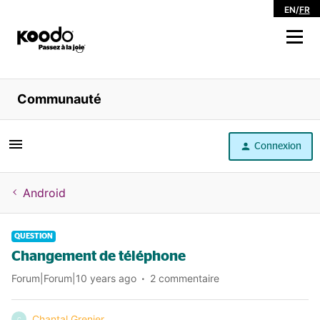
EN
/
FR
Magasiner
Communauté
Libre service
Connexion
Aide
Android
QUESTION
Changement de téléphone
Forum|Forum|10 years ago
2 commentaire
Chantal Grenier
C