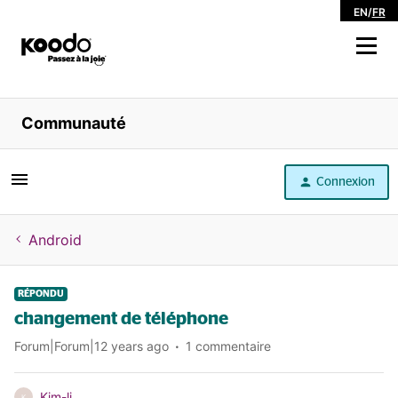
EN
/
FR
Magasiner
Communauté
Libre service
Connexion
Aide
Android
RÉPONDU
changement de téléphone
Forum|Forum|12 years ago
1 commentaire
Kim-li
K