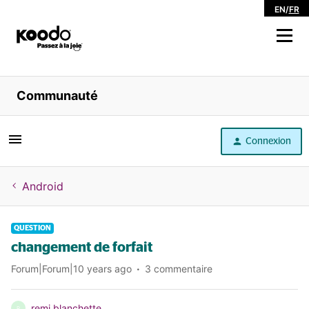
EN
/
FR
Magasiner
Communauté
Libre service
Connexion
Aide
Android
QUESTION
changement de forfait
Forum|Forum|10 years ago
3 commentaire
remi blanchette
R