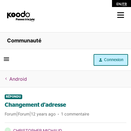
EN
/
FR
Magasiner
Communauté
Libre service
Connexion
Aide
Android
RÉPONDU
Changement d'adresse
Forum|Forum|12 years ago
1 commentaire
CHRISTOPHER MICHAUD
C