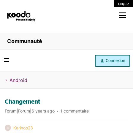
EN
/
FR
Magasiner
Communauté
Libre service
Connexion
Aide
Android
Changement
Forum|Forum|6 years ago
1 commentaire
Karinoo23
K