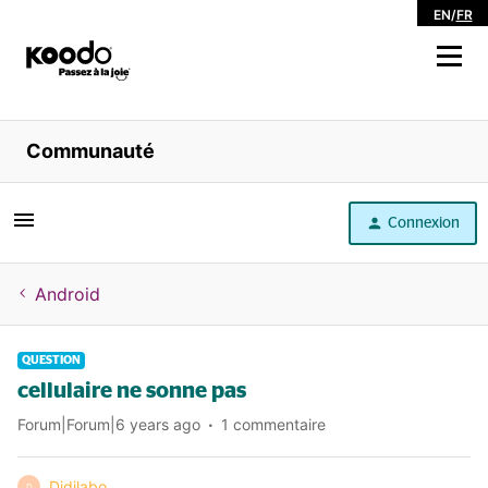
EN
/
FR
Magasiner
Communauté
Libre service
Connexion
Aide
Android
QUESTION
cellulaire ne sonne pas
Forum|Forum|6 years ago
1 commentaire
Didilabo
D