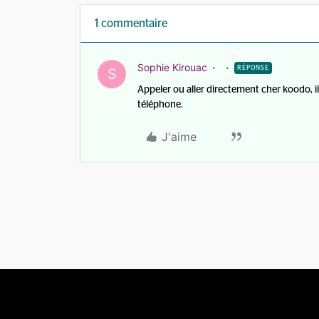
1 commentaire
Sophie Kirouac
RÉPONSE
S
Appeler ou aller directement cher koodo, i
téléphone.
J'aime