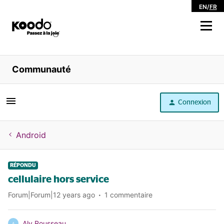
EN
/
FR
Magasiner
Communauté
Libre service
Connexion
Aide
Android
RÉPONDU
cellulaire hors service
Forum|Forum|12 years ago
1 commentaire
Aly Rousseau
A