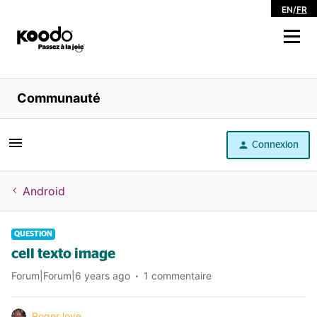
EN
/
FR
Magasiner
Communauté
Libre service
Connexion
Aide
Android
QUESTION
cell texto image
Forum|Forum|6 years ago
1 commentaire
Roger love