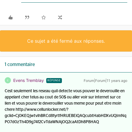
Ce sujet a été fermé aux réponses.
1 commentaire
Evens Tremblay
Forum|Forum|11 years ago
E
RÉPONSE
Cest seulement les reseau quil detecte vous pouver le deverouille en
appelant cher telus au cout de 50$ ou aller voir sur internet sur ce
lien et vous pourer le deverouiller vous meme pour peut etre moin
chere http://www.cellunlocker.net/?
gclid=Cj0KEQjwtvihBRCd8fyrtfHRlJEBEiQAQcubtHabHDXvUQImNq
PO7d0zTh4D9g74f2CvTdaWNAjOQ2caAtDh8P8HAQ