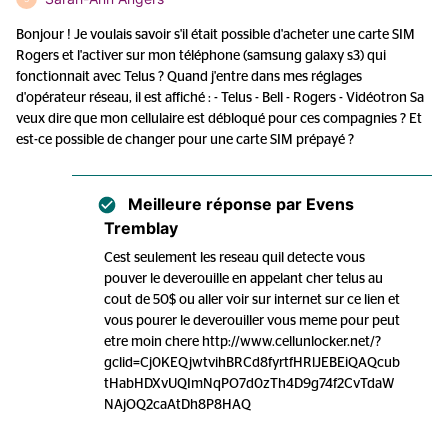
Bonjour ! Je voulais savoir s'il était possible d'acheter une carte SIM
Rogers et l'activer sur mon téléphone (samsung galaxy s3) qui
fonctionnait avec Telus ? Quand j'entre dans mes réglages
d'opérateur réseau, il est affiché : - Telus - Bell - Rogers - Vidéotron Sa
veux dire que mon cellulaire est débloqué pour ces compagnies ? Et
est-ce possible de changer pour une carte SIM prépayé ?
Meilleure réponse par
Evens
Tremblay
Cest seulement les reseau quil detecte vous
pouver le deverouille en appelant cher telus au
cout de 50$ ou aller voir sur internet sur ce lien et
vous pourer le deverouiller vous meme pour peut
etre moin chere http://www.cellunlocker.net/?
gclid=Cj0KEQjwtvihBRCd8fyrtfHRlJEBEiQAQcub
tHabHDXvUQImNqPO7d0zTh4D9g74f2CvTdaW
NAjOQ2caAtDh8P8HAQ