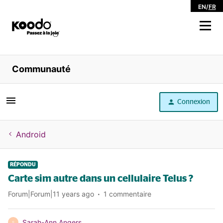
EN
/
FR
Magasiner
Communauté
Libre service
Connexion
Aide
Android
RÉPONDU
Carte sim autre dans un cellulaire Telus ?
Forum|Forum|11 years ago
1 commentaire
Sarah-Ann Angers
S