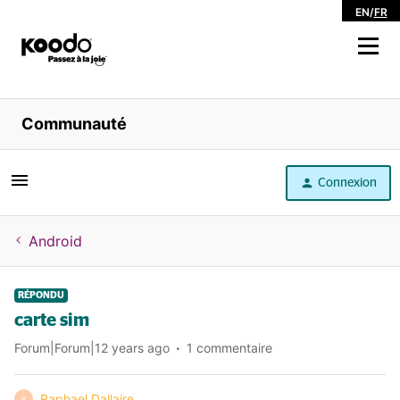
EN
/
FR
Magasiner
Communauté
Libre service
Connexion
Aide
Android
RÉPONDU
carte sim
Forum|Forum|12 years ago
1 commentaire
Raphael Dallaire
R