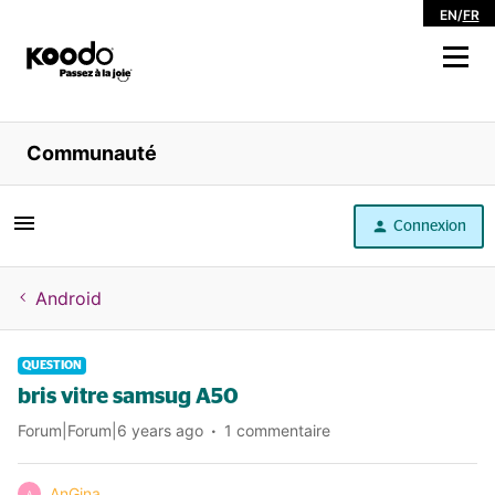
EN
/
FR
Magasiner
Communauté
Libre service
Connexion
Aide
Android
QUESTION
bris vitre samsug A50
Forum|Forum|6 years ago
1 commentaire
AnGina
A