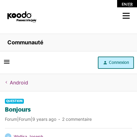
EN
/
FR
Magasiner
Communauté
Libre service
Connexion
Aide
Android
QUESTION
Bonjours
Forum|Forum|9 years ago
2 commentaire
Wallisa Joseph
W