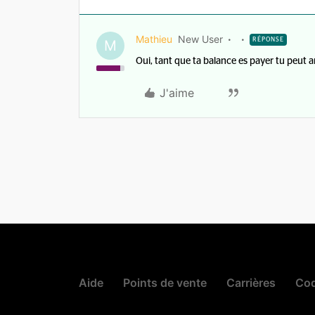
Mathieu
New User
RÉPONSE
M
Oui, tant que ta balance es payer tu peut 
J'aime
Aide
Points de vente
Carrières
Cod