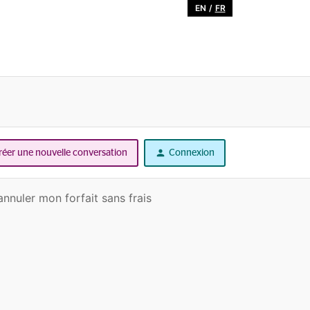
EN
/
FR
réer une nouvelle conversation
Connexion
nnuler mon forfait sans frais