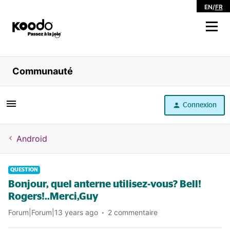
EN
/
FR
Magasiner
Communauté
Libre service
Connexion
Aide
Android
QUESTION
Bonjour, quel anterne utilisez-vous? Bell!
Rogers!..Merci,Guy
Forum|Forum|13 years ago
2 commentaire