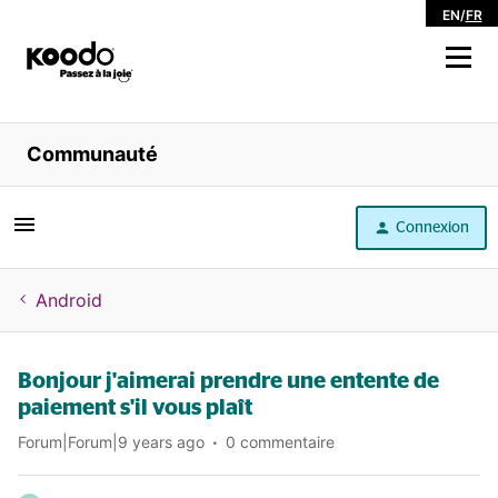
EN
/
FR
Magasiner
Communauté
Libre service
Connexion
Aide
Android
Bonjour j'aimerai prendre une entente de
paiement s'il vous plaît
Forum|Forum|9 years ago
0 commentaire