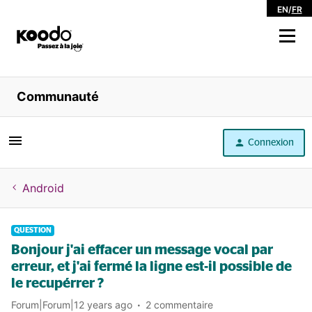
EN
/
FR
Magasiner
Communauté
Libre service
Connexion
Aide
Android
QUESTION
Bonjour j'ai effacer un message vocal par
erreur, et j'ai fermé la ligne est-il possible de
le recupérrer ?
Forum|Forum|12 years ago
2 commentaire