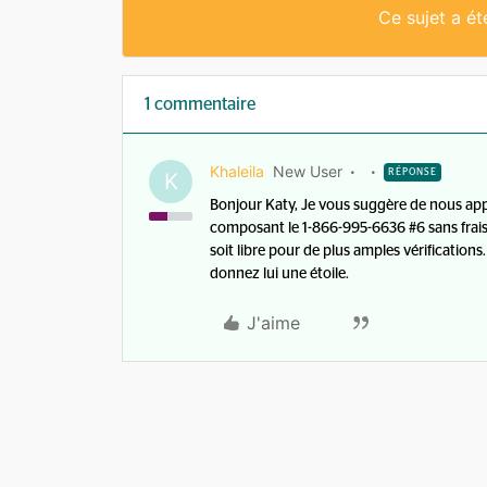
Ce sujet a é
1 commentaire
Khaleila
New User
RÉPONSE
K
Bonjour Katy, Je vous suggère de nous app
composant le 1-866-995-6636 #6 sans frais
soit libre pour de plus amples vérifications
donnez lui une étoile.
J'aime