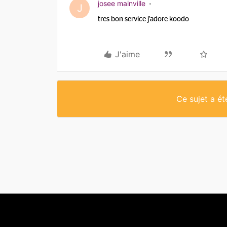
josee mainville
J
tres bon service j'adore koodo
J'aime
Ce sujet a é