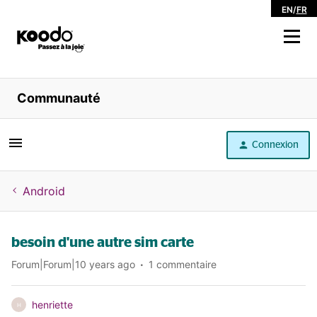
EN
/
FR
Magasiner
Communauté
Libre service
Connexion
Aide
Android
besoin d'une autre sim carte
Forum|Forum|10 years ago
1 commentaire
henriette
H