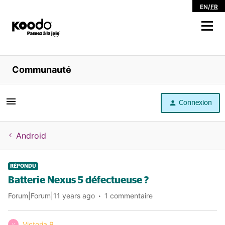
EN
/
FR
Magasiner
Communauté
Libre service
Connexion
Aide
Android
RÉPONDU
Batterie Nexus 5 défectueuse ?
Forum|Forum|11 years ago
1 commentaire
Victoria B.
V