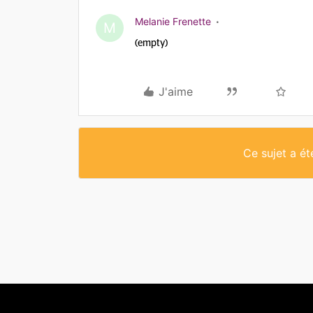
Melanie Frenette
M
(empty)
J'aime
Ce sujet a é