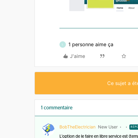
1 personne aime ça
L
J'aime
Ce sujet a é
1 commentaire
BobTheElectrician
New User
RÉP
L'option de le faire en libre service est (