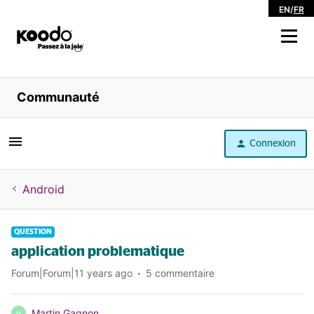
EN
/
FR
Magasiner
Communauté
Libre service
Connexion
Aide
Android
QUESTION
application problematique
Forum|Forum|11 years ago
5 commentaire
Martin Gagnon
M