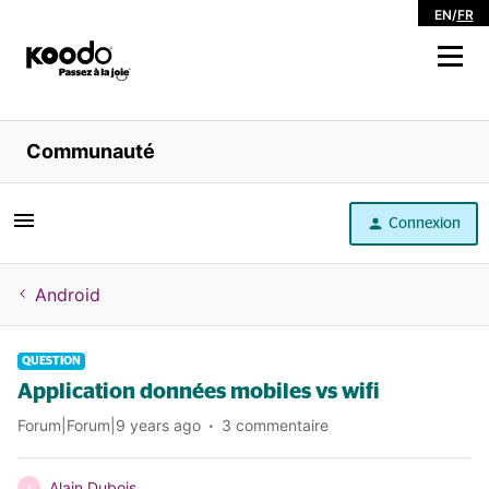
EN
/
FR
Magasiner
Communauté
Libre service
Connexion
Aide
Android
QUESTION
Application données mobiles vs wifi
Forum|Forum|9 years ago
3 commentaire
Alain Dubois
A