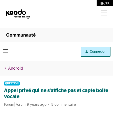
EN
/
FR
Magasiner
Communauté
Libre service
Connexion
Aide
Android
QUESTION
Appel privé qui ne s'affiche pas et capte boite
vocale
Forum|Forum|9 years ago
5 commentaire