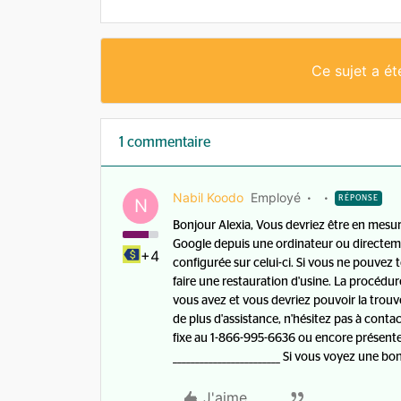
Ce sujet a é
1 commentaire
Nabil Koodo
Employé
RÉPONSE
N
Bonjour Alexia, Vous devriez être en mesu
Google depuis une ordinateur ou directemen
+4
configurée sur celui-ci. Si vous ne pouvez 
faire une restauration d'usine. La procéd
vous avez et vous devriez pouvoir la trouv
de plus d'assistance, n'hésitez pas à conta
fixe au 1-866-995-6636 ou encore présent
________________________ Si vous voyez une b
J'aime