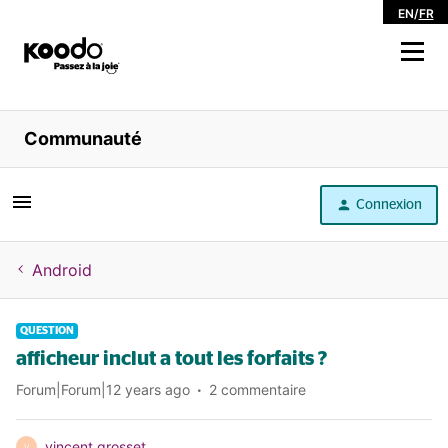
EN
/
FR
Magasiner
Communauté
Libre service
Connexion
Aide
Android
QUESTION
afficheur inclut a tout les forfaits ?
Forum|Forum|12 years ago
2 commentaire
vincent grosset
V