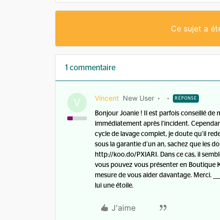
Ce sujet a é
1 commentaire
Vincent
New User
RÉPONSE
V
Bonjour Joanie ! Il est parfois conseillé de 
immédiatement après l’incident. Cependant,
cycle de lavage complet, je doute qu’il re
sous la garantie d’un an, sachez que les d
http://koo.do/PXlARI. Dans ce cas, il semb
vous pouvez vous présenter en Boutique K
mesure de vous aider davantage. Merci. ___
lui une étoile.
J'aime