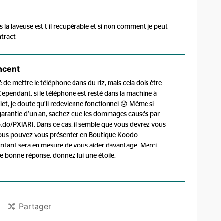
s la laveuse est t il recupérable et si non comment je peut
ntract
ncent
lé de mettre le téléphone dans du riz, mais cela dois être
Cependant, si le téléphone est resté dans la machine à
et, je doute qu’il redevienne fonctionnel 😞 Même si
 garantie d’un an, sachez que les dommages causés par
oo.do/PXlARI. Dans ce cas, il semble que vous devrez vous
vous pouvez vous présenter en Boutique Koodo
entant sera en mesure de vous aider davantage. Merci.
 une bonne réponse, donnez lui une étoile.
Partager