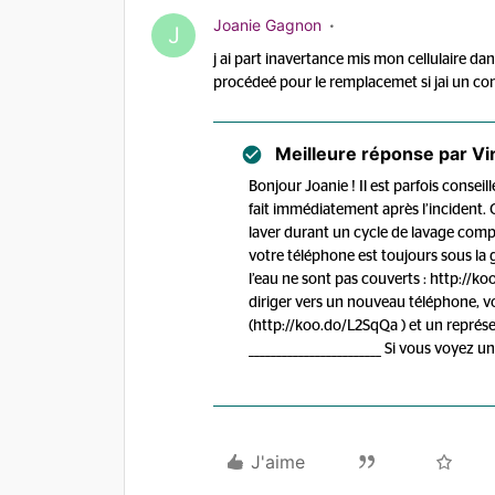
Joanie Gagnon
J
j ai part inavertance mis mon cellulaire dan
procédeé pour le remplacemet si jai un co
Meilleure réponse par
Vi
Bonjour Joanie ! Il est parfois conseil
fait immédiatement après l’incident. 
laver durant un cycle de lavage compl
votre téléphone est toujours sous la
l’eau ne sont pas couverts : http://k
diriger vers un nouveau téléphone, 
(http://koo.do/L2SqQa ) et un représ
________________________ Si vous voyez
J'aime