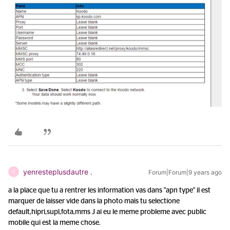
yenresteplusdautre .
Forum|Forum|9 years ago
Y
a la place que tu a rentrer les information vas dans "apn type" il est
marquer de laisser vide dans la photo mais tu selectione
default,hipri,supl,fota,mms J ai eu le meme probleme avec public
mobile qui est la meme chose.