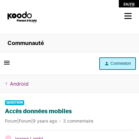
EN
/
FR
Magasiner
Communauté
Libre service
Connexion
Aide
Android
QUESTION
Accès données mobiles
Forum|Forum|9 years ago
3 commentaire
Jeanne Lambt
J