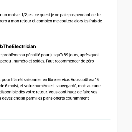
un mois et 1/2, est ce que si je ne paie pas pendant cette
o a mon retour et combien me coutera alors les frais de
bTheElectrician
de problème ou pénalité pour jusqu'à 89 jours, après quoi
t perdu : numéro et soldes. Faut recommencer de zéro
 pour [i]arrêt saisonnier en libre service. Vous coûtera 15
 de 6 mois), et votre numéro est sauvegardé, mais aucune
 disponible dès votre retour. Vous continuez de faire vos
 devez choisir parmi les plans offerts couramment