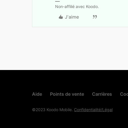
Non-affilié avec Koodo.
J'aime
Aide
Points de vente
Carrières
Cod
©2023 Koodo Mobile.
Confidentialité/Légal