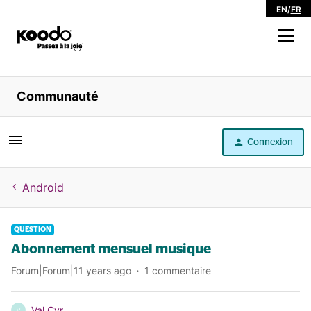
EN
/
FR
Magasiner
Communauté
Libre service
Connexion
Aide
Android
QUESTION
Abonnement mensuel musique
Forum|Forum|11 years ago
1 commentaire
Val Cyr
V