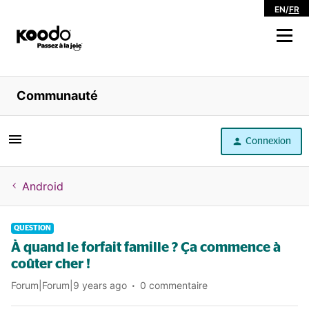
EN
/
FR
Magasiner
Communauté
Libre service
Connexion
Aide
Android
QUESTION
À quand le forfait famille ? Ça commence à
coûter cher !
Forum|Forum|9 years ago
0 commentaire