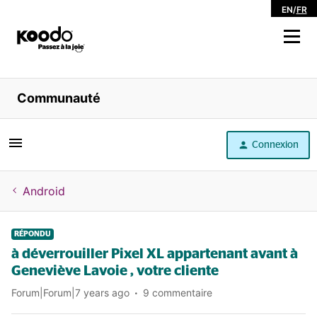
EN
/
FR
Magasiner
Communauté
Libre service
Connexion
Aide
Android
RÉPONDU
à déverrouiller Pixel XL appartenant avant à
Geneviève Lavoie , votre cliente
Forum|Forum|7 years ago
9 commentaire