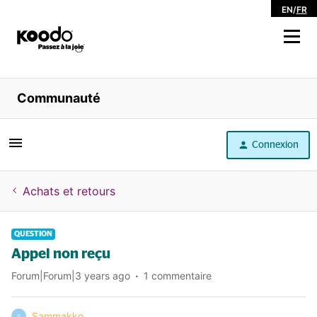
EN
/
FR
Magasiner
Communauté
Libre service
Connexion
Aide
Achats et retours
QUESTION
Appel non reçu
Forum|Forum|3 years ago
1 commentaire
Sammakko
S