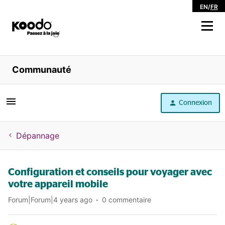
EN
/
FR
Magasiner
Communauté
Libre service
Connexion
Aide
Dépannage
Configuration et conseils pour voyager avec
votre appareil mobile
Forum|Forum|4 years ago
0 commentaire