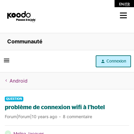
EN
/
FR
Magasiner
Communauté
Libre service
Connexion
Aide
Android
QUESTION
problème de connexion wifi à l'hotel
Forum|Forum|10 years ago
8 commentaire
Melina Jacques
M